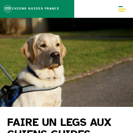
CHIENS GUIDES FRANCE
Notre mission
Chaîne de solidarité
Solutions
Chiffres clés
Témoignages
Professionnels
FAIRE UN LEGS AUX