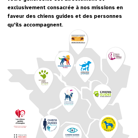
exclusivement consacrée à nos missions en
faveur des chiens guides et des personnes
qu’ils accompagnent
.
CHIENS GUIDES D’
A
VEUGLE
S
CENTRES
P
AU
L
COR
T
EVILL
E