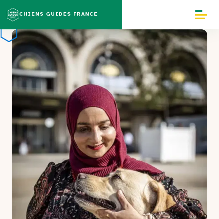
CHIENS GUIDES FRANCE
Notre mission
Chaîne de solidarité
Solutions
Chiffres clés
Témoignages
Professionnels